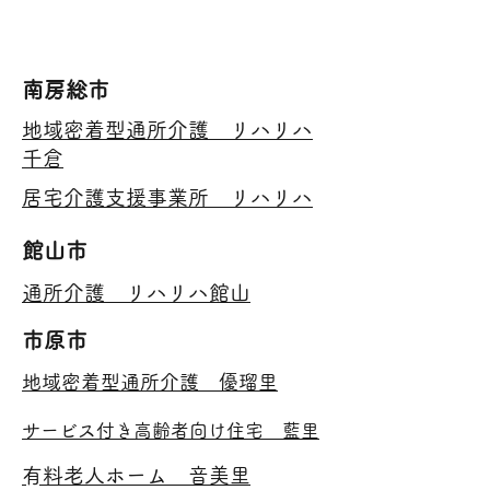
​南房総市
​地域密着型通所介護 リハリハ
千倉
​居宅介護支援事業所 リハリハ
​館山市
通所介護​ リハリハ館山
​市原市
​地域密着型通所介護 優瑠里
​サービス付き高齢者向け住宅 藍里
​有料老人ホーム 音美里