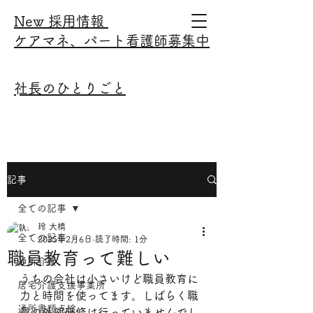
New ​採用情報
ケアマネ、パート看護師募集中
​社長のひとりごと
記事
全ての記事
玲 大橋
全ての記事
2025年2月6日
読了時間: 1分
職員教育って難しい
通所介護
うちの会社は小さいけど職員教育に
居宅介護支援事業所
力と時間を使ってます。しばらく職
通所書類点検
員の外部研修は行っていませんでし