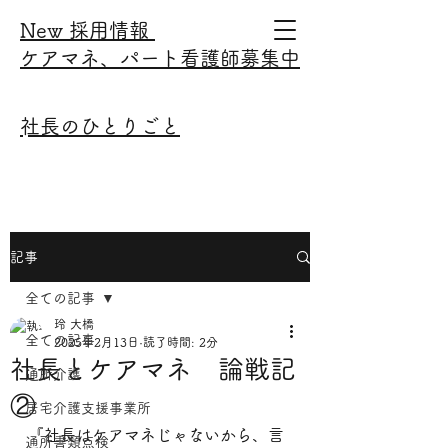
New ​採用情報
ケアマネ、パート看護師募集中
​社長のひとりごと
記事
全ての記事
玲 大橋
全ての記事
2025年2月13日
読了時間: 2分
社長とケアマネ 論戦記
通所介護
②
居宅介護支援事業所
『社長はケアマネじゃないから、言
通所書類点検