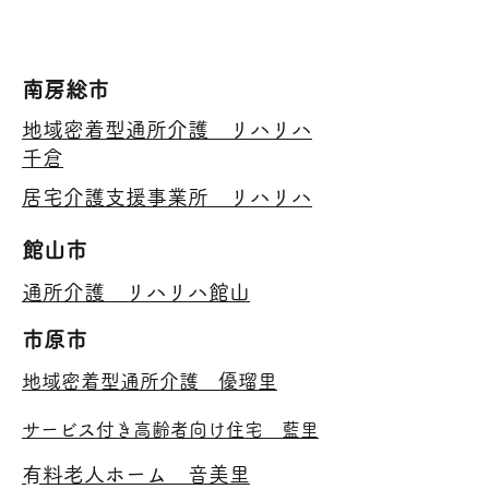
​南房総市
​地域密着型通所介護 リハリハ
千倉
​居宅介護支援事業所 リハリハ
​館山市
通所介護​ リハリハ館山
​市原市
​地域密着型通所介護 優瑠里
​サービス付き高齢者向け住宅 藍里
​有料老人ホーム 音美里