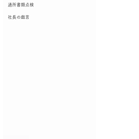
通所書類点検
社長の戯言